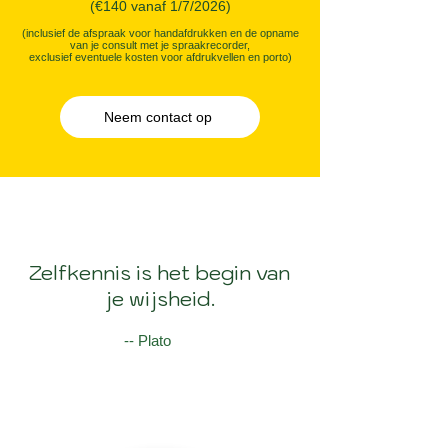
(€140 vanaf 1/7/2026)
(inclusief de afspraak voor handafdrukken en de opname
van je consult met je spraakrecorder,
exclusief eventuele kosten voor afdrukvellen en porto)
Neem contact op
Zelfkennis is het begin van
je wijsheid.
-- Plato